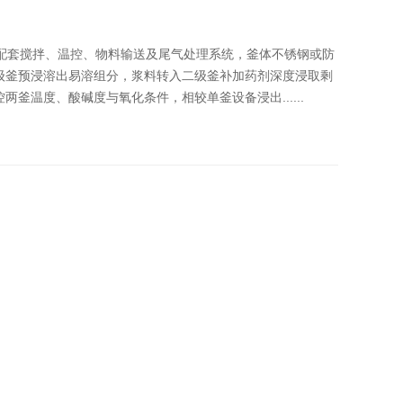
，配套搅拌、温控、物料输送及尾气处理系统，釜体不锈钢或防
级釜预浸溶出易溶组分，浆料转入二级釜补加药剂深度浸取剩
釜温度、酸碱度与氧化条件，相较单釜设备浸出......