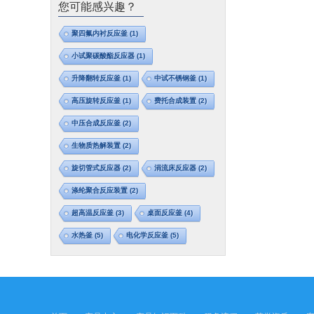
您可能感兴趣？
聚四氟内衬反应釜
(1)
小试聚碳酸酯反应器
(1)
升降翻转反应釜
(1)
中试不锈钢釜
(1)
高压旋转反应釜
(1)
费托合成装置
(2)
中压合成反应釜
(2)
生物质热解装置
(2)
旋切管式反应器
(2)
涓流床反应器
(2)
涤纶聚合反应装置
(2)
超高温反应釜
(3)
桌面反应釜
(4)
水热釜
(5)
电化学反应釜
(5)