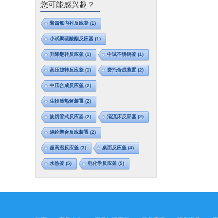
您可能感兴趣？
聚四氟内衬反应釜
(1)
小试聚碳酸酯反应器
(1)
升降翻转反应釜
(1)
中试不锈钢釜
(1)
高压旋转反应釜
(1)
费托合成装置
(2)
中压合成反应釜
(2)
生物质热解装置
(2)
旋切管式反应器
(2)
涓流床反应器
(2)
涤纶聚合反应装置
(2)
超高温反应釜
(3)
桌面反应釜
(4)
水热釜
(5)
电化学反应釜
(5)