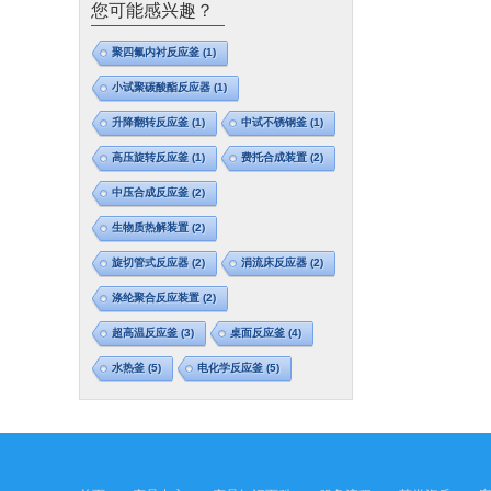
您可能感兴趣？
聚四氟内衬反应釜
(1)
小试聚碳酸酯反应器
(1)
升降翻转反应釜
(1)
中试不锈钢釜
(1)
高压旋转反应釜
(1)
费托合成装置
(2)
中压合成反应釜
(2)
生物质热解装置
(2)
旋切管式反应器
(2)
涓流床反应器
(2)
涤纶聚合反应装置
(2)
超高温反应釜
(3)
桌面反应釜
(4)
水热釜
(5)
电化学反应釜
(5)