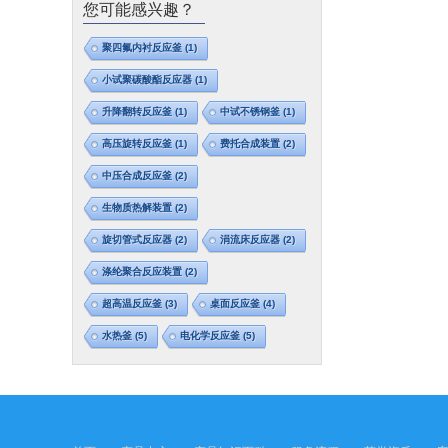
您可能感兴趣？
聚四氟内衬反应釜
(1)
小试聚碳酸酯反应器
(1)
升降翻转反应釜
(1)
中试不锈钢釜
(1)
高压旋转反应釜
(1)
费托合成装置
(2)
中压合成反应釜
(2)
生物质热解装置
(2)
旋切管式反应器
(2)
涓流床反应器
(2)
涤纶聚合反应装置
(2)
超高温反应釜
(3)
桌面反应釜
(4)
水热釜
(5)
电化学反应釜
(5)