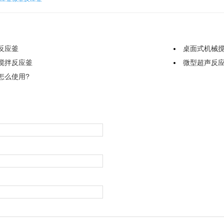
反应釜
桌面式机械
搅拌反应釜
微型超声反
怎么使用?