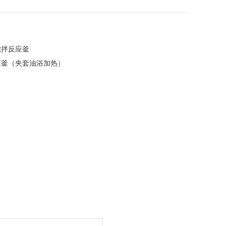
搅拌反应釜
应釜（夹套油浴加热）