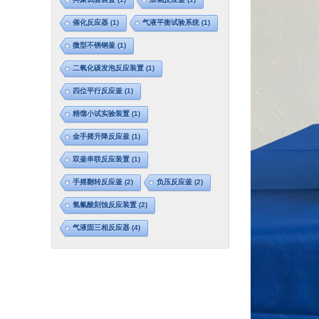
催化反应器
(1)
气液平衡试验系统
(1)
微型不锈钢釜
(1)
二氧化碳发泡反应装置
(1)
四位平行反应釜
(1)
精馏小试实验装置
(1)
金手摇升降反应釜
(1)
双釜串联反应装置
(1)
手摇翻转反应釜
(2)
负压反应釜
(2)
氢氟酸刻蚀反应装置
(2)
气液固三相反应器
(4)