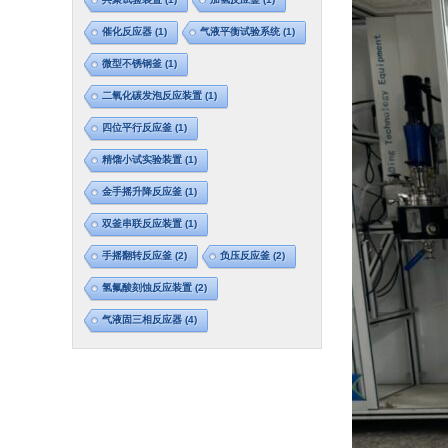
催化反应器
(1)
气液平衡试验系统
(1)
微型不锈钢釜
(1)
二氧化碳发泡反应装置
(1)
四位平行反应釜
(1)
精馏小试实验装置
(1)
金手摇升降反应釜
(1)
双釜串联反应装置
(1)
手摇翻转反应釜
(2)
负压反应釜
(2)
氢氟酸刻蚀反应装置
(2)
气液固三相反应器
(4)