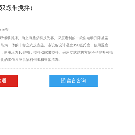
（双螺带搅拌）
反应釜
（双螺带搅拌）为上海釜鼎科技为客户深度定制的一款集电动升降釜盖，
能为一体的非标立式反应釜。该设备设计温度350摄氏度，使用温度
兆帕，使用压力10兆帕，搅拌双螺带搅拌。采用立式结构方便移动提升可操
性化的降低反应后物料倒出和釜体清洗。
沟通
留言咨询