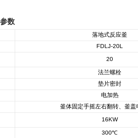
参数
落地式反应釜
FDLJ-20L
）
20
法兰螺栓
垫片密封
电加热
釜体固定手摇左右翻转、釜盖
16KW
300℃