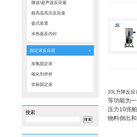
微波/超声波反应釜
超高温高压反应釜
釜式装置
水热釜及内衬
固定床反应器
+
加氢固定床
催化剂评价
非标固定床
20L升降反
等功能为一
压力10兆
搜索
物料倒出和
搜索