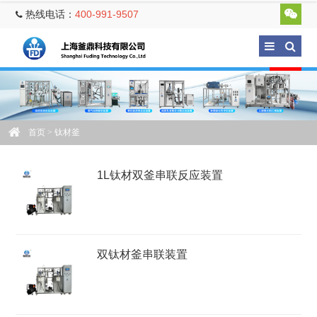
热线电话：
400-991-9507
首页
> 钛材釜
1L钛材双釜串联反应装置
双钛材釜串联装置