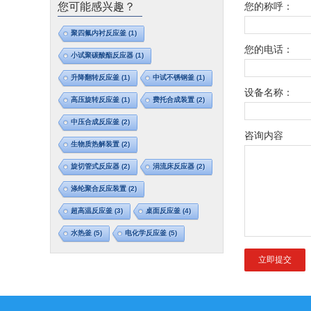
您可能感兴趣？
您的称呼：
聚四氟内衬反应釜
(1)
您的电话：
小试聚碳酸酯反应器
(1)
升降翻转反应釜
(1)
中试不锈钢釜
(1)
设备名称：
高压旋转反应釜
(1)
费托合成装置
(2)
中压合成反应釜
(2)
咨询内容
生物质热解装置
(2)
旋切管式反应器
(2)
涓流床反应器
(2)
涤纶聚合反应装置
(2)
超高温反应釜
(3)
桌面反应釜
(4)
水热釜
(5)
电化学反应釜
(5)