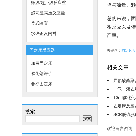
微波/超声波反应釜
降与流量、
超高温高压反应釜
总的来说，固
釜式装置
相反应以及催
水热釜及内衬
产率。
固定床反应器
+
关键词：
固定床反
加氢固定床
相关文章
催化剂评价
异氰酸酯聚
非标固定床
一气一液固
10ml催化
固定床反应
搜索
SCR脱硫
搜索
欢迎留言咨询