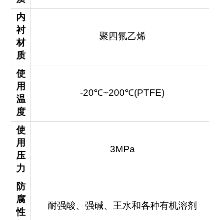
内
衬
聚四氟乙烯
材
质
使
用
-20℃~200℃(PTFE)
温
度
使
用
3MPa
压
力
防
腐
耐强酸、强碱、王水和各种有机溶剂
性