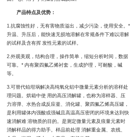
产品特点及优势：
1.抗腐蚀性好，无有害物质溢出，减少污染，使用安全。*
升温、升压后，能快速无损地溶解在常规条件下难以溶解
的试样及含有挥 发性元素的试样。
2.外观美观，结构合理，操作简单，缩短分析时间，数据
可靠。* 内有聚四氟乙烯衬套，生成护理，可耐酸，碱
等。
3.可替代铂坩埚解决高纯氧化铝中微量元素分析的溶样处
理问题。烘箱中使 用的高压消解罐，也称为溶样器、压
力溶弹、水热合成反应釜、消化罐、聚四氟乙烯高压罐，
是利用罐体内强酸或强碱且高温高压密闭的环境来达到快
速消解难 溶物质的目的。是测定微量元素及痕量元素时
消解样品的得力助手。样品前处理 消解重金属、农残、