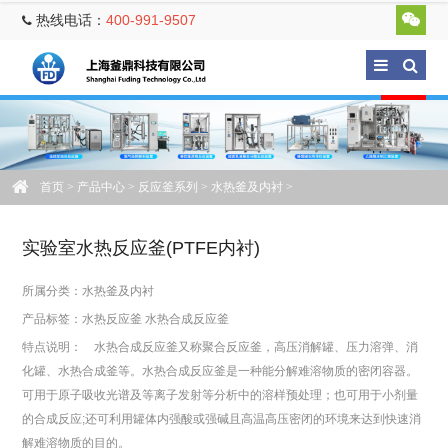
热线电话：
400-991-9507
首页
>
产品中心
>
反应釜系列
>
水热釜及内衬
>
实验室水热反应釜(PTFE内衬)
所属分类：
水热釜及内衬
产品标签：
水热反应釜
水热合成反应釜
特点说明： 水热合成反应釜又称聚合反应釜，高压消解罐、压力溶弹、消
化罐、水热合成釜等。水热合成反应釜是一种能分解难溶物质的密闭容器。
可用于原子吸收光谱及等离子发射等分析中的溶样预处理；也可用于小剂量
的合成反应;还可利用罐体内强酸或强碱且高温高压密闭的环境来达到快速消
解难溶物质的目的。