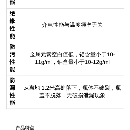
能
绝
缘
介电性能与温度频率无关
性
能
防
污
金属元素空白值低，铅含量小于10-
性
11g/ml，铀含量小于10-12g/ml
能
防
漏
从离地 1.2米高处落下，瓶体不破裂，瓶
性
盖不脱落，无破损泄漏现象
能
产品特点