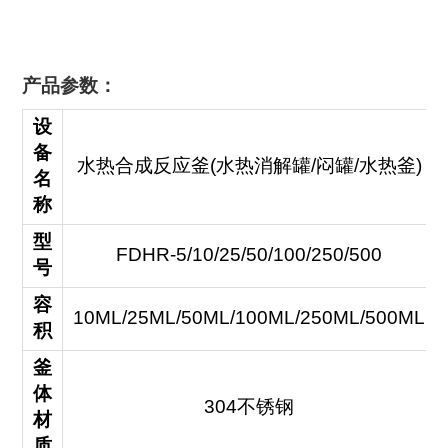
产品参数：
设
备
水热合成反应釜(水热消解罐/闷罐/水热釜)
名
称
型
FDHR-5/10/25/50/100/250/500
号
容
10ML/25ML/50ML/100ML/250ML/500ML
积
釜
体
304不锈钢
材
质