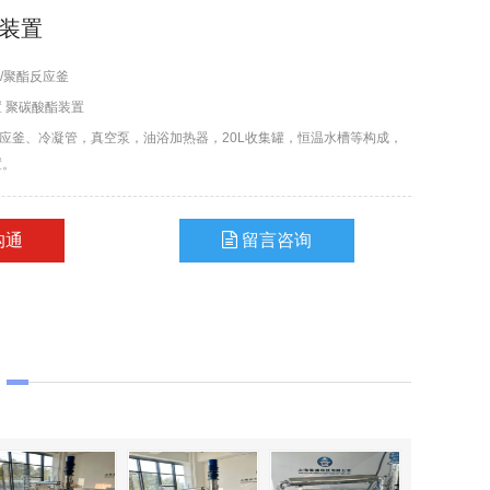
试装置
/聚酯反应釜
置
聚碳酸酯装置
反应釜、冷凝管，真空泵，油浴加热器，20L收集罐，恒温水槽等构成，
置。
沟通
留言咨询