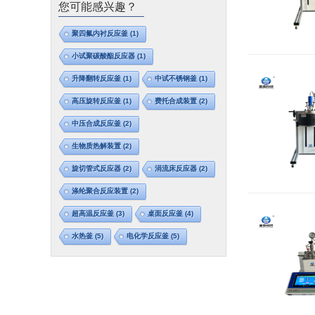
您可能感兴趣？
聚四氟内衬反应釜
(1)
小试聚碳酸酯反应器
(1)
升降翻转反应釜
(1)
中试不锈钢釜
(1)
高压旋转反应釜
(1)
费托合成装置
(2)
中压合成反应釜
(2)
生物质热解装置
(2)
旋切管式反应器
(2)
涓流床反应器
(2)
涤纶聚合反应装置
(2)
超高温反应釜
(3)
桌面反应釜
(4)
水热釜
(5)
电化学反应釜
(5)