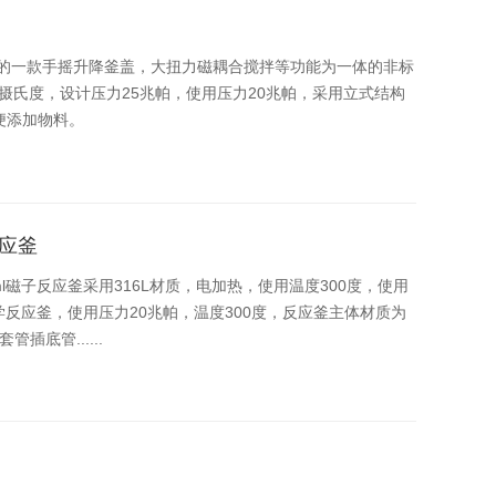
的一款手摇升降釜盖，大扭力磁耦合搅拌等功能为一体的非标
0摄氏度，设计压力25兆帕，使用压力20兆帕，采用立式结构
便添加物料。
反应釜
0ml磁子反应釜采用316L材质，电加热，使用温度300度，使用
学反应釜，使用压力20兆帕，温度300度，反应釜主体材质为
插底管......