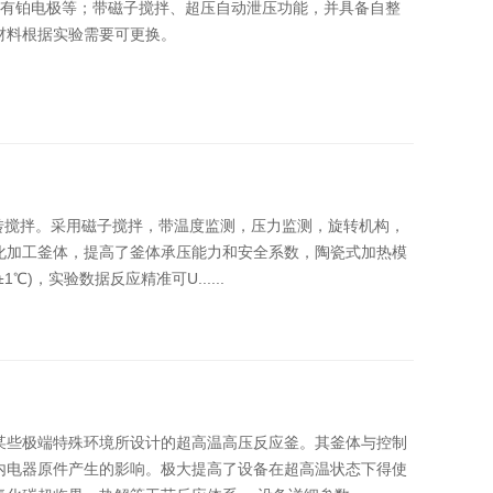
，配置有铂电极等；带磁子搅拌、超压自动泄压功能，并具备自整
材料根据实验需要可更换。
旋转搅拌。采用磁子搅拌，带温度监测，压力监测，旋转机构，
化加工釜体，提高了釜体承压能力和安全系数，陶瓷式加热模
℃)，实验数据反应精准可U......
某些极端特殊环境所设计的超高温高压反应釜。其釜体与控制
内电器原件产生的影响。极大提高了设备在超高温状态下得使